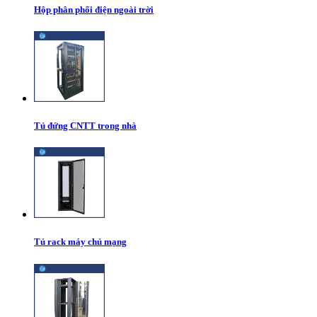
Hộp phân phối điện ngoài trời
Tủ đứng CNTT trong nhà
Tủ rack máy chủ mạng