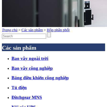
Trang chủ
>
Các sản phẩm
>
Hộp phân phối
Các sản phẩm
Bao vây ngoài trời
Bao vây công nghiệp
Bảng điều khiển công nghiệp
Tủ điện
Đitchgear MNS