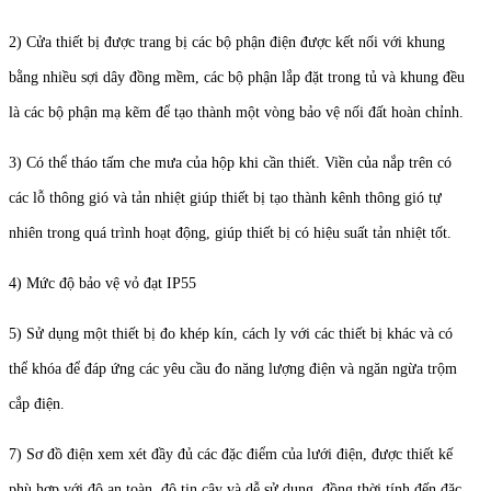
2) Cửa thiết bị được trang bị các bộ phận điện được kết nối với khung
bằng nhiều sợi dây đồng mềm, các bộ phận lắp đặt trong tủ và khung đều
là các bộ phận mạ kẽm để tạo thành một vòng bảo vệ nối đất hoàn chỉnh.
3) Có thể tháo tấm che mưa của hộp khi cần thiết. Viền của nắp trên có
các lỗ thông gió và tản nhiệt giúp thiết bị tạo thành kênh thông gió tự
nhiên trong quá trình hoạt động, giúp thiết bị có hiệu suất tản nhiệt tốt.
4) Mức độ bảo vệ vỏ đạt IP55
5) Sử dụng một thiết bị đo khép kín, cách ly với các thiết bị khác và có
thể khóa để đáp ứng các yêu cầu đo năng lượng điện và ngăn ngừa trộm
cắp điện.
7) Sơ đồ điện xem xét đầy đủ các đặc điểm của lưới điện, được thiết kế
phù hợp với độ an toàn, độ tin cậy và dễ sử dụng, đồng thời tính đến đặc