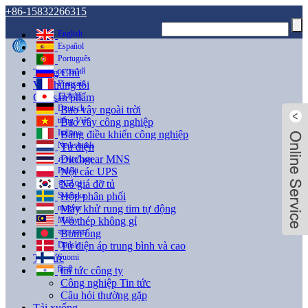
+86-15832266315
English
Español
Português
русский
Trang Chủ
Français
Về chúng tôi
日本語
Các sản phẩm
Deutsch
Bao vây ngoài trời
tiếng Việt
Bao vây công nghiệp
Italiano
Bảng điều khiển công nghiệp
Nederlands
Tủ điện
Đitchgear MNS
ภาษาไทย
Polski
Nội các UPS
Nó giá đỡ tủ
한국어
Svenska
Hộp phân phối
magyar
Máy khử rung tim tự động
Malay
Vỏ thép không gỉ
বাংলা ভাষার
Bơm ống
Dansk
Tủ điện áp trung bình và cao
Suomi
Tin tức
हिन्दी
tin tức công ty
Công nghiệp Tin tức
Câu hỏi thường gặp
Tải xuống