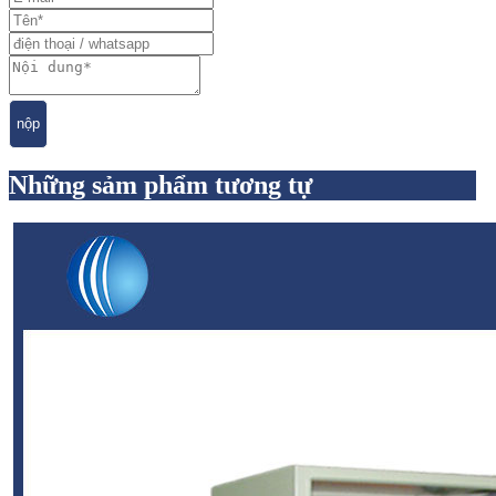
nộp
Những sảm phẩm tương tự