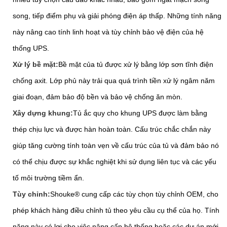
song, tiếp điểm phụ và giải phóng điện áp thấp. Những tính năng
này nâng cao tính linh hoạt và tùy chỉnh bảo vệ điện của hệ
thống UPS.
Xử lý bề mặt:
Bề mặt của tủ được xử lý bằng lớp sơn tĩnh điện
chống axit. Lớp phủ này trải qua quá trình tiền xử lý ngâm năm
giai đoạn, đảm bảo độ bền và bảo vệ chống ăn mòn.
Xây dựng khung:
Tủ ắc quy cho khung UPS được làm bằng
thép chịu lực và được hàn hoàn toàn. Cấu trúc chắc chắn này
giúp tăng cường tính toàn vẹn về cấu trúc của tủ và đảm bảo nó
có thể chịu được sự khắc nghiệt khi sử dụng liên tục và các yếu
tố môi trường tiềm ẩn.
Tùy chỉnh:
Shouke® cung cấp các tùy chọn tùy chỉnh OEM, cho
phép khách hàng điều chỉnh tủ theo yêu cầu cụ thể của họ. Tính
năng này có lợi cho việc nâng cấp hệ thống hoặc các dự án mới