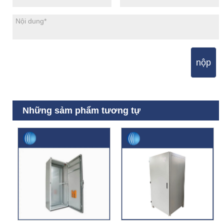
nộp
Những sảm phẩm tương tự